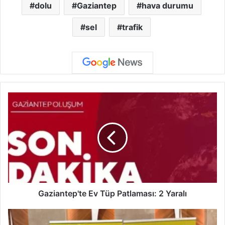
dolu
Gaziantep
hava durumu
sel
trafik
G
a
z
i
a
n
t
e
p
'
Gaziantep'te Ev Tüp Patlaması: 2 Yaralı
t
e
N
E
i