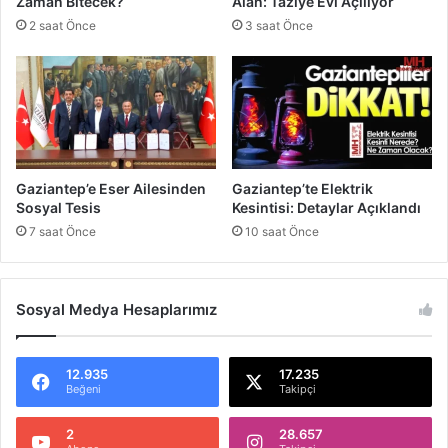
Zaman Bitecek?
Alan: Taziye Evi Açılıyor
a
2 saat Önce
3 saat Önce
l
y
a
K
a
z
a
n
Gaziantep’e Eser Ailesinden
Gaziantep’te Elektrik
d
Sosyal Tesis
Kesintisi: Detaylar Açıklandı
ı
7 saat Önce
10 saat Önce
Sosyal Medya Hesaplarımız
12.935
17.235
Beğeni
Takipçi
2
28.657