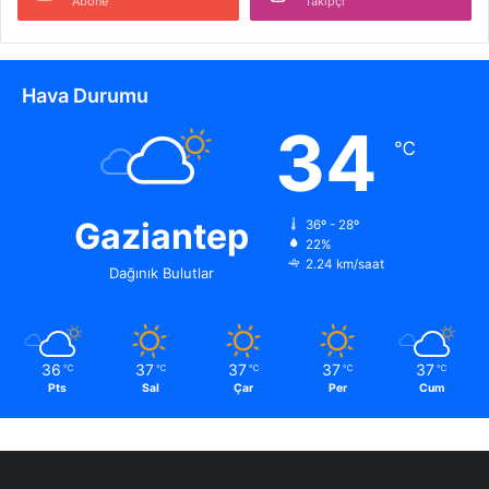
Abone
Takipçi
Hava Durumu
34
℃
Gaziantep
36º - 28º
22%
2.24 km/saat
Dağınık Bulutlar
36
37
37
37
37
℃
℃
℃
℃
℃
Pts
Sal
Çar
Per
Cum