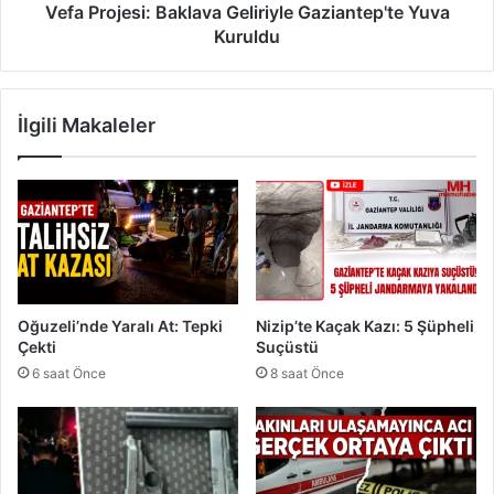
ı
s
Vefa Projesi: Baklava Geliriyle Gaziantep'te Yuva
l
i
Kuruldu
a
:
r
B
D
a
İlgili Makaleler
o
k
l
l
d
a
u
v
,
a
E
G
s
e
n
l
a
i
Oğuzeli’nde Yaralı At: Tepki
Nizip’te Kaçak Kazı: 5 Şüpheli
f
r
Çekti
Suçüstü
G
i
6 saat Önce
8 saat Önce
ü
y
l
l
d
e
ü
G
a