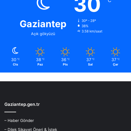
30
℃
Gaziantep
30º - 28º
38%
3.58 km/saat
Açık gökyüzü
30
38
36
37
37
℃
℃
℃
℃
℃
Cts
Paz
Pts
Sal
Çar
Gaziantep.gen.tr
– Haber Gönder
– Dilek Şikayet Öneri & İstek