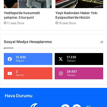
z
i
a
Yeditepe’de husumetli
Yaşlı Kadından Haber Yok:
n
çatışma: 3 kurşun!
Eyüpsultan’da Hüzün
t
11 saat Önce
18 saat Önce
e
p
'
t
Sosyal Medya Hesaplarımız
e
Y
u
12.935
17.235
v
Beğeni
Takipçi
a
K
2
28.657
Abone
Takipçi
u
r
u
l
Hava Durumu
d
u