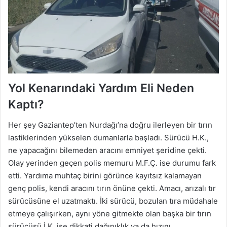
Yol Kenarındaki Yardım Eli Neden
Kaptı?
Her şey Gaziantep’ten Nurdağı’na doğru ilerleyen bir tırın
lastiklerinden yükselen dumanlarla başladı. Sürücü H.K.,
ne yapacağını bilemeden aracını emniyet şeridine çekti.
Olay yerinden geçen polis memuru M.F.Ç. ise durumu fark
etti. Yardıma muhtaç birini görünce kayıtsız kalamayan
genç polis, kendi aracını tırın önüne çekti. Amacı, arızalı tır
sürücüsüne el uzatmaktı. İki sürücü, bozulan tıra müdahale
etmeye çalışırken, aynı yöne gitmekte olan başka bir tırın
sürücüsü İ.K. ise dikkati dağınıklık ya da hızını