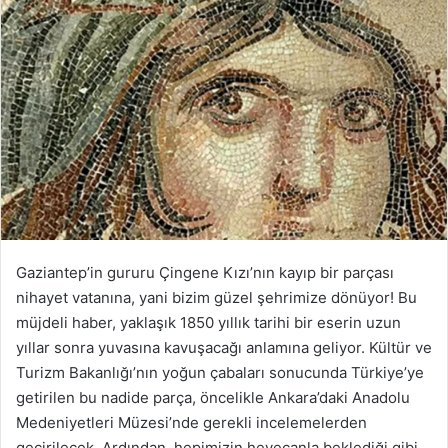
Gaziantep’in gururu Çingene Kızı’nın kayıp bir parçası
nihayet vatanına, yani bizim güzel şehrimize dönüyor! Bu
müjdeli haber, yaklaşık 1850 yıllık tarihi bir eserin uzun
yıllar sonra yuvasına kavuşacağı anlamına geliyor. Kültür ve
Turizm Bakanlığı’nın yoğun çabaları sonucunda Türkiye’ye
getirilen bu nadide parça, öncelikle Ankara’daki Anadolu
Medeniyetleri Müzesi’nde gerekli incelemelerden
geçirilecek. Ardından, hepimizin heyecanla beklediği gibi,