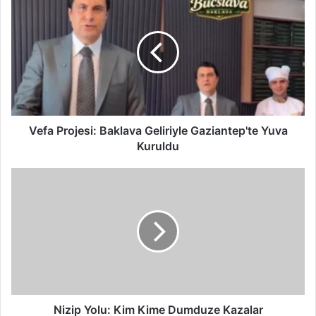
e
f
a
P
r
o
j
e
s
Vefa Projesi: Baklava Geliriyle Gaziantep'te Yuva
i
Kuruldu
:
B
N
a
i
k
z
l
i
a
p
v
Y
a
o
G
l
e
u
l
:
Nizip Yolu: Kim Kime Dumduze Kazalar