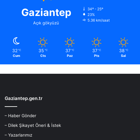
Gaziantep
34º - 25º
23%
5.36 km/saat
Açık gökyüzü
32
35
37
37
38
℃
℃
℃
℃
℃
Cum
Cts
Paz
Pts
Sal
Gaziantep.gen.tr
– Haber Gönder
– Dilek Şikayet Öneri & İstek
– Yazarlarımız