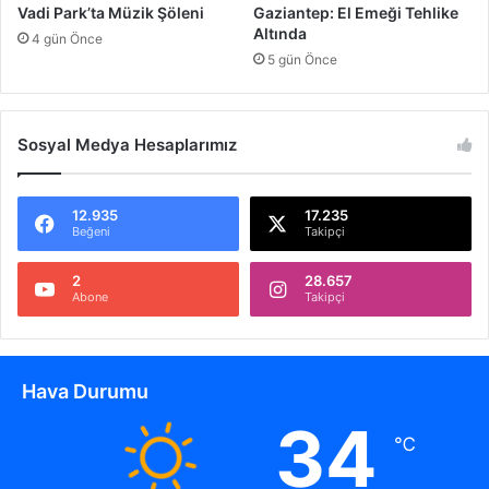
a
Vadi Park’ta Müzik Şöleni
Gaziantep: El Emeği Tehlike
K
Altında
4 gün Önce
u
5 gün Önce
r
u
l
d
Sosyal Medya Hesaplarımız
u
12.935
17.235
Beğeni
Takipçi
2
28.657
Abone
Takipçi
Hava Durumu
34
℃