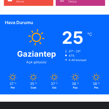
Abone
Takipçi
Hava Durumu
25
℃
Gaziantep
37º - 25º
47%
4.46 km/saat
Açık gökyüzü
37
35
37
38
38
℃
℃
℃
℃
℃
Per
Cum
Cts
Paz
Pts