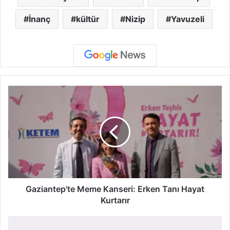
İnanç
kültür
Nizip
Yavuzeli
G
a
z
i
a
n
t
e
p
'
Gaziantep'te Meme Kanseri: Erken Tanı Hayat
t
Kurtarır
e
M
T