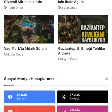
Gizemli Mirasın İzinde
İçin İhale Açıldı
y
e
1 gün Önce
2 gün Önce
a
K
t
a
K
z
u
a
r
-
t
1
a
C
r
a
Vadi Park’ta Müzik Şöleni
Gaziantep: El Emeği Tehlike
ı
n
Altında
2 gün Önce
r
A
4 gün Önce
l
d
ı
Sosyal Medya Hesaplarımız
12.935
17.235
Beğeni
Takipçi
2
28.657