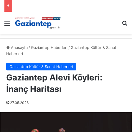
Menü
A
Anasayfa
/
Gaziantep Haberleri
/
Gaziantep Kültür & Sanat
Haberleri
Gaziantep Kültür & Sanat Haberleri
Gaziantep Alevi Köyleri:
İnanç Haritası
27.05.2026