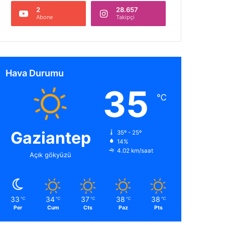
2
28.657
Abone
Takipçi
Hava Durumu
35
℃
Gaziantep
35º - 25º
14%
4.02 km/saat
Açık gökyüzü
33
34
37
38
38
℃
℃
℃
℃
℃
Per
Cum
Cts
Paz
Pts