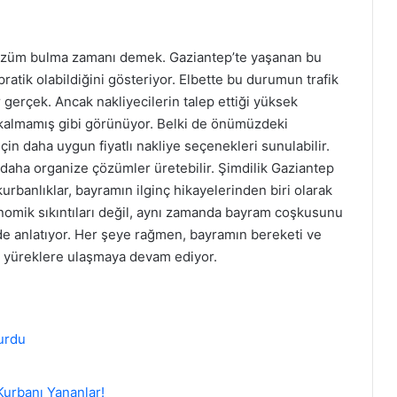
züm bulma zamanı demek. Gaziantep’te yaşanan bu
pratik olabildiğini gösteriyor. Elbette bu durumun trafik
 gerçek. Ancak nakliyecilerin talep ettiği yüksek
i kalmamış gibi görünüyor. Belki de önümüzdeki
n daha uygun fiyatlı nakliye seçenekleri sunulabilir.
daha organize çözümler üretebilir. Şimdilik Gaziantep
urbanlıklar, bayramın ilginç hikayelerinden biri olarak
omik sıkıntıları değil, aynı zamanda bayram coşkusunu
 de anlatıyor. Her şeye rağmen, bayramın bereketi ve
ıp yüreklere ulaşmaya devam ediyor.
durdu
urbanı Yananlar!