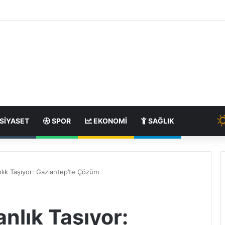
SIYASET
SPOR
EKONOMI
SAĞLIK
lık Taşıyor: Gaziantep’te Çözüm
nlık Taşıyor: