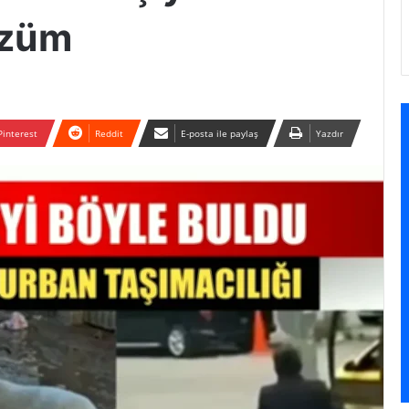
özüm
Pinterest
Reddit
E-posta ile paylaş
Yazdır