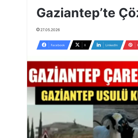
Gaziantep’te Ç
27.05.2026
Facebook
X
LinkedIn