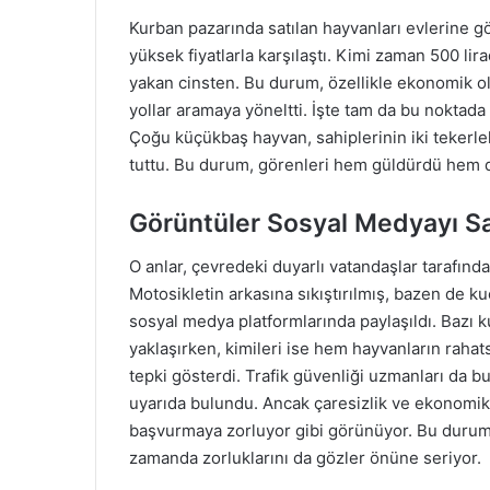
Kurban pazarında satılan hayvanları evlerine gö
yüksek fiyatlarla karşılaştı. Kimi zaman 500 lira
yakan cinsten. Bu durum, özellikle ekonomik ol
yollar aramaya yöneltti. İşte tam da bu noktada
Çoğu küçükbaş hayvan, sahiplerinin iki tekerlekl
tuttu. Bu durum, görenleri hem güldürdü hem
Görüntüler Sosyal Medyayı Sa
O anlar, çevredeki duyarlı vatandaşlar tarafında
Motosikletin arkasına sıkıştırılmış, bazen de k
sosyal medya platformlarında paylaşıldı. Bazı k
yaklaşırken, kimileri ise hem hayvanların rahat
tepki gösterdi. Trafik güvenliği uzmanları da b
uyarıda bulundu. Ancak çaresizlik ve ekonomik z
başvurmaya zorluyor gibi görünüyor. Bu durum, 
zamanda zorluklarını da gözler önüne seriyor.