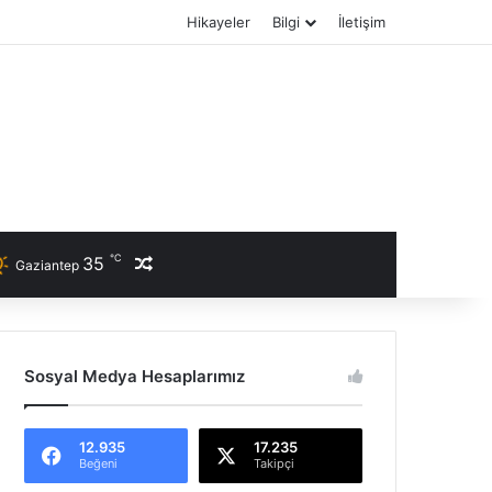
Hikayeler
Bilgi
İletişim
℃
35
Rastgele Haber
Gaziantep
Sosyal Medya Hesaplarımız
12.935
17.235
Beğeni
Takipçi