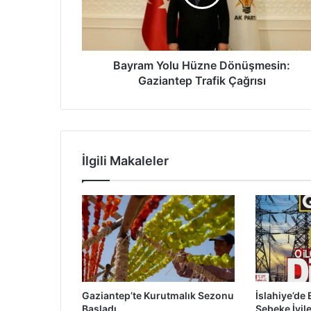
m
Y
o
l
u
Bayram Yolu Hüzne Dönüşmesin:
H
Gaziantep Trafik Çağrısı
ü
z
n
e
D
İlgili Makaleler
ö
n
ü
ş
m
e
s
i
n
Gaziantep’te Kurutmalık Sezonu
İslahiye’de 
:
Başladı
Şebeke İyil