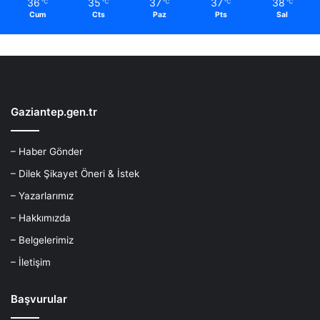
36
35
37
37
38
℃
℃
℃
℃
℃
Cum
Cts
Paz
Pts
Sal
Gaziantep.gen.tr
– Haber Gönder
– Dilek Şikayet Öneri & İstek
– Yazarlarımız
– Hakkımızda
– Belgelerimiz
– İletişim
Başvurular