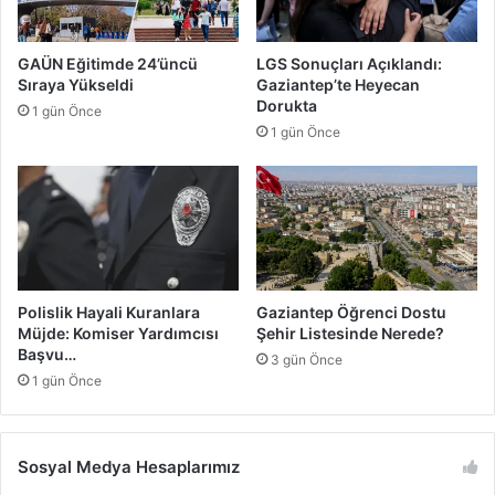
n
i
B
m
u
i
GAÜN Eğitimde 24’üncü
LGS Sonuçları Açıklandı:
K
:
Sıraya Yükseldi
Gaziantep’te Heyecan
a
O
Dorukta
1 gün Önce
d
t
1 gün Önce
a
o
r
y
A
o
ğ
l
ı
G
r
ü
?
v
e
Polislik Hayali Kuranlara
Gaziantep Öğrenci Dostu
n
Müjde: Komiser Yardımcısı
Şehir Listesinde Nerede?
l
Başvu…
3 gün Önce
i
1 gün Önce
ğ
i
-
Sosyal Medya Hesaplarımız
C
e