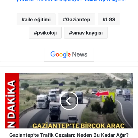
aile eğitimi
Gaziantep
LGS
psikoloji
sınav kaygısı
G
a
z
i
a
n
t
e
p
'
Gaziantep'te Trafik Cezaları: Neden Bu Kadar Ağır?