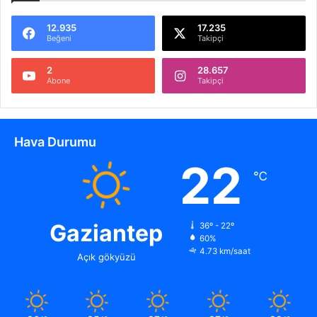
z
a
12.935
17.235
Beğeni
Takipçi
l
a
2
28.657
r
Abone
Takipçi
K
a
ç
.
Hava Durumu
.
.
22
℃
Gaziantep
36º - 22º
60%
4.73 km/saat
Açık gökyüzü