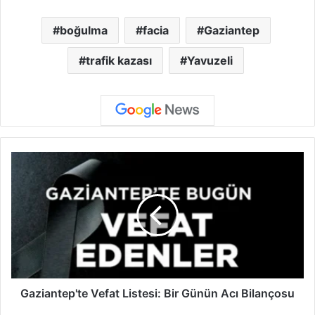
boğulma
facia
Gaziantep
trafik kazası
Yavuzeli
G
a
z
i
a
n
t
e
p
'
Gaziantep'te Vefat Listesi: Bir Günün Acı Bilançosu
t