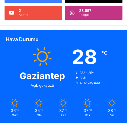
2
28.657
Abone
Takipçi
Hava Durumu
28
℃
Gaziantep
36º - 25º
33%
4.92 km/saat
Açık gökyüzü
36
35
37
37
38
℃
℃
℃
℃
℃
Cum
Cts
Paz
Pts
Sal