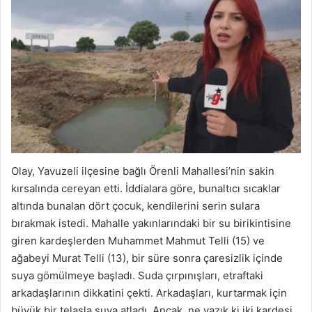
Olay, Yavuzeli ilçesine bağlı Örenli Mahallesi’nin sakin
kırsalında cereyan etti. İddialara göre, bunaltıcı sıcaklar
altında bunalan dört çocuk, kendilerini serin sulara
bırakmak istedi. Mahalle yakınlarındaki bir su birikintisine
giren kardeşlerden Muhammet Mahmut Telli (15) ve
ağabeyi Murat Telli (13), bir süre sonra çaresizlik içinde
suya gömülmeye başladı. Suda çırpınışları, etraftaki
arkadaşlarının dikkatini çekti. Arkadaşları, kurtarmak için
büyük bir telaşla suya atladı. Ancak, ne yazık ki iki kardeşi