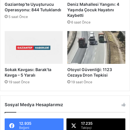
n
a
Gaziantep’te Uyuşturucu
Deniz Mahallesi Yangını: 4
A
ş
Operasyonu: 844 Tutuklandı
Yaşında Çocuk Hayatını
c
ı
Kaybetti
5 saat Önce
ı
r
6 saat Önce
B
t
i
t
l
ı
a
:
n
1
ç
0
o
T
s
L
Sokak Kavgası: Barak’ta
Otoyol Güvenliği: 1123
u
Z
Kavga – 5 Yaralı
Cezaya Dron Tepkisi
a
19 saat Önce
19 saat Önce
m
!
Sosyal Medya Hesaplarımız
12.935
17.235
Beğeni
Takipçi