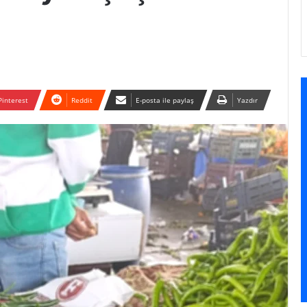
Pinterest
Reddit
E-posta ile paylaş
Yazdır