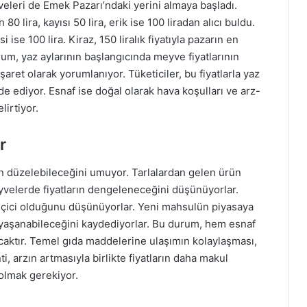
yveleri de Emek Pazarı’ndaki yerini almaya başladı.
 80 lira, kayısı 50 lira, erik ise 100 liradan alıcı buldu.
se 100 lira. Kiraz, 150 liralık fiyatıyla pazarın en
rum, yaz aylarının başlangıcında meyve fiyatlarının
ret olarak yorumlanıyor. Tüketiciler, bu fiyatlarla yaz
e ediyor. Esnaf ise doğal olarak hava koşulları ve arz-
lirtiyor.
r
 düzelebileceğini umuyor. Tarlalardan gelen ürün
eyvelerde fiyatların dengeleneceğini düşünüyorlar.
eçici olduğunu düşünüyorlar. Yeni mahsulün piyasaya
ik yaşanabileceğini kaydediyorlar. Bu durum, hem esnaf
caktır. Temel gıda maddelerine ulaşımın kolaylaşması,
i, arzın artmasıyla birlikte fiyatların daha makul
olmak gerekiyor.