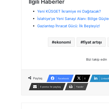
İlgili Haberler
Yeni KÜSGET İkramiye mi Dağıtacak?
İslahiye'ye Yeni Sanayi Alanı: Bölge Güçle
Gaziantep İhracat Gücü: İlk Beşteyiz!
ekonomi
fiyat artışı
Bizi takip edin
Paylaş
Facebook
X
Linked
E-posta ile paylaş
Yazdır