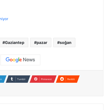
niyor
Gaziantep
pazar
soğan
In
Tumblr
Pinterest
Reddit