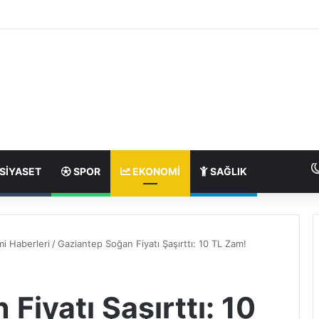
SIYASET
SPOR
EKONOMI
SAĞLIK
i Haberleri
/
Gaziantep Soğan Fiyatı Şaşırttı: 10 TL Zam!
Fiyatı Şaşırttı: 10