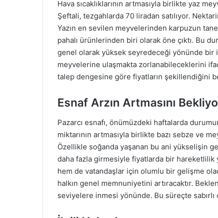
Hava sıcaklıklarının artmasıyla birlikte yaz me
Şeftali, tezgahlarda 70 liradan satılıyor. Nektarin
Yazın en sevilen meyvelerinden karpuzun tanesi i
pahalı ürünlerinden biri olarak öne çıktı. Bu du
genel olarak yüksek seyredeceği yönünde bir işa
meyvelerine ulaşmakta zorlanabileceklerini ifad
talep dengesine göre fiyatların şekillendiğini be
Esnaf Arzın Artmasını Bekliyo
Pazarcı esnafı, önümüzdeki haftalarda durumun
miktarının artmasıyla birlikte bazı sebze ve m
Özellikle soğanda yaşanan bu ani yükselişin g
daha fazla girmesiyle fiyatlarda bir hareketlil
hem de vatandaşlar için olumlu bir gelişme ola
halkın genel memnuniyetini artıracaktır. Beklent
seviyelere inmesi yönünde. Bu süreçte sabırlı 