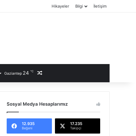
Hikayeler
Bilgi
İletişim
℃
24
Rastgele Haber
Gaziantep
Sosyal Medya Hesaplarımız
12.935
17.235
Beğeni
Takipçi