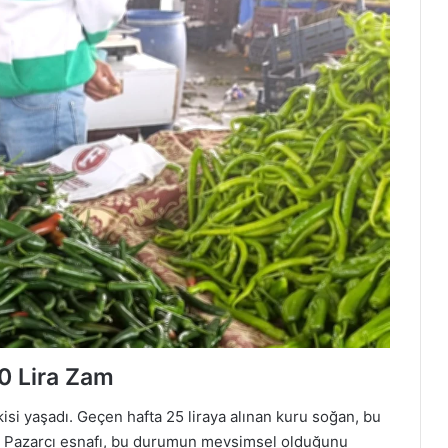
0 Lira Zam
isi yaşadı. Geçen hafta 25 liraya alınan kuru soğan, bu
tı. Pazarcı esnafı, bu durumun mevsimsel olduğunu