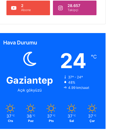
2
28.657
Abone
Takipçi
Hava Durumu
24
℃
Gaziantep
37º - 24º
48%
4.99 km/saat
Açık gökyüzü
37
38
37
37
37
℃
℃
℃
℃
℃
Cts
Paz
Pts
Sal
Çar