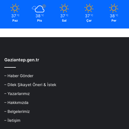
37
38
37
37
38
℃
℃
℃
℃
℃
Paz
Pts
Sal
Çar
Per
Gaziantep.gen.tr
– Haber Gönder
– Dilek Şikayet Öneri & İstek
– Yazarlarımız
– Hakkımızda
– Belgelerimiz
– İletişim