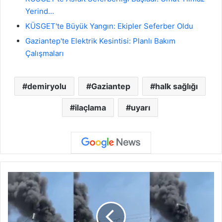
Yerind…
KÜSGET'te Büyük Yangın: Ekipler Seferber Oldu
Gaziantep'te Elektrik Kesintisi: Planlı Bakım
Çalışmaları
demiryolu
Gaziantep
halk sağlığı
ilaçlama
uyarı
K
Ü
S
G
E