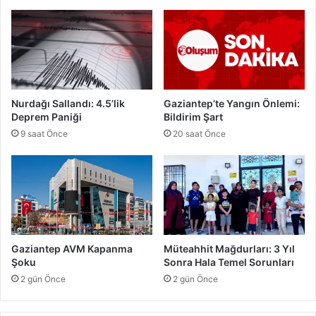
e
t
r
e
e
p
T
'
e
t
s
e
l
n
Nurdağı Sallandı: 4.5’lik
Gaziantep’te Yangın Önlemi:
i
İ
Deprem Paniği
Bildirim Şart
m
S
9 saat Önce
20 saat Önce
O
5
0
0
'
e
Y
ü
Gaziantep AVM Kapanma
Müteahhit Mağdurları: 3 Yıl
k
Şoku
Sonra Hala Temel Sorunları
s
2 gün Önce
2 gün Önce
e
l