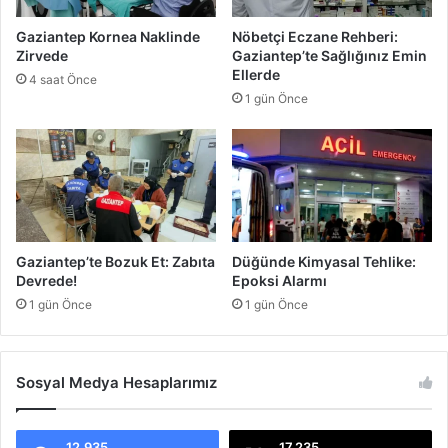
z
i
Gaziantep Kornea Naklinde
Nöbetçi Eczane Rehberi:
a
Zirvede
Gaziantep’te Sağlığınız Emin
n
Ellerde
4 saat Önce
t
1 gün Önce
e
p
'
t
e
Y
ü
z
Gaziantep’te Bozuk Et: Zabıta
Düğünde Kimyasal Tehlike:
l
Devrede!
Epoksi Alarmı
e
1 gün Önce
1 gün Önce
r
G
ü
Sosyal Medya Hesaplarımız
l
ü
y
o
12.935
17.235