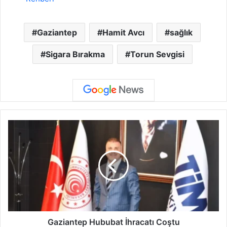
Gaziantep
Hamit Avcı
sağlık
Sigara Bırakma
Torun Sevgisi
G
a
z
i
a
n
t
e
p
H
Gaziantep Hububat İhracatı Coştu