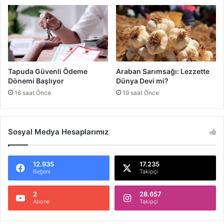
i
a
n
t
e
p
'
Tapuda Güvenli Ödeme
Araban Sarımsağı: Lezzette
t
Dönemi Başlıyor
Dünya Devi mi?
e
16 saat Önce
19 saat Önce
Y
ı
k
ı
Sosyal Medya Hesaplarımız
m
ı
n
12.935
17.235
İ
Beğeni
Takipçi
z
l
2
28.657
Abone
Takipçi
e
r