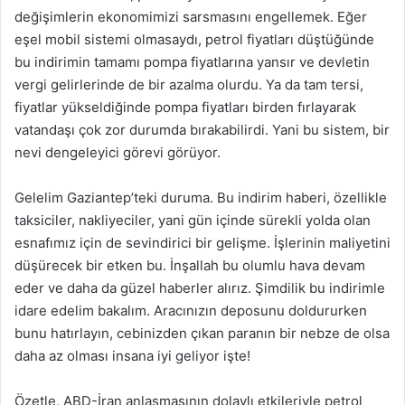
değişimlerin ekonomimizi sarsmasını engellemek. Eğer
eşel mobil sistemi olmasaydı, petrol fiyatları düştüğünde
bu indirimin tamamı pompa fiyatlarına yansır ve devletin
vergi gelirlerinde de bir azalma olurdu. Ya da tam tersi,
fiyatlar yükseldiğinde pompa fiyatları birden fırlayarak
vatandaşı çok zor durumda bırakabilirdi. Yani bu sistem, bir
nevi dengeleyici görevi görüyor.
Gelelim Gaziantep’teki duruma. Bu indirim haberi, özellikle
taksiciler, nakliyeciler, yani gün içinde sürekli yolda olan
esnafımız için de sevindirici bir gelişme. İşlerinin maliyetini
düşürecek bir etken bu. İnşallah bu olumlu hava devam
eder ve daha da güzel haberler alırız. Şimdilik bu indirimle
idare edelim bakalım. Aracınızın deposunu doldururken
bunu hatırlayın, cebinizden çıkan paranın bir nebze de olsa
daha az olması insana iyi geliyor işte!
Özetle, ABD-İran anlaşmasının dolaylı etkileriyle petrol