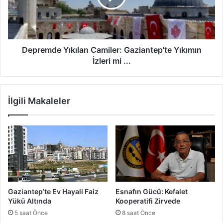
ı
m
r
d
a
e
k
Y
t
ı
Depremde Yıkılan Camiler: Gaziantep'te Yıkımın
ı
k
İzleri mi ...
!
ı
l
a
İlgili Makaleler
n
C
a
m
i
l
e
r
:
Gaziantep’te Ev Hayali Faiz
Esnafın Gücü: Kefalet
G
Yükü Altında
Kooperatifi Zirvede
a
5 saat Önce
8 saat Önce
z