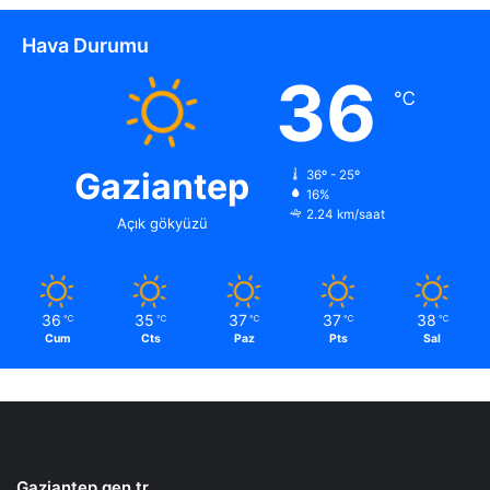
i
m
Hava Durumu
i
.
36
.
℃
.
Gaziantep
36º - 25º
16%
2.24 km/saat
Açık gökyüzü
36
35
37
37
38
℃
℃
℃
℃
℃
Cum
Cts
Paz
Pts
Sal
Gaziantep.gen.tr