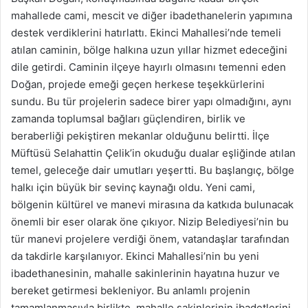
mahallede cami, mescit ve diğer ibadethanelerin yapımına
destek verdiklerini hatırlattı. Ekinci Mahallesi’nde temeli
atılan caminin, bölge halkına uzun yıllar hizmet edeceğini
dile getirdi. Caminin ilçeye hayırlı olmasını temenni eden
Doğan, projede emeği geçen herkese teşekkürlerini
sundu. Bu tür projelerin sadece birer yapı olmadığını, aynı
zamanda toplumsal bağları güçlendiren, birlik ve
beraberliği pekiştiren mekanlar olduğunu belirtti. İlçe
Müftüsü Selahattin Çelik’in okuduğu dualar eşliğinde atılan
temel, geleceğe dair umutları yeşertti. Bu başlangıç, bölge
halkı için büyük bir sevinç kaynağı oldu. Yeni cami,
bölgenin kültürel ve manevi mirasına da katkıda bulunacak
önemli bir eser olarak öne çıkıyor. Nizip Belediyesi’nin bu
tür manevi projelere verdiği önem, vatandaşlar tarafından
da takdirle karşılanıyor. Ekinci Mahallesi’nin bu yeni
ibadethanesinin, mahalle sakinlerinin hayatına huzur ve
bereket getirmesi bekleniyor. Bu anlamlı projenin
tamamlanmasıyla birlikte, mahalle sakinlerinin ibadetlerini