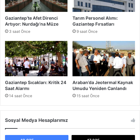
u
ş
m
Gaziantep’te Afet Direnci
Tarım Personel Alımı:
a
Artıyor: Nurdağı’na Müze
Gaziantep Fırsatları
:
3 saat Önce
9 saat Önce
R
e
k
t
ö
r
l
e
Gaziantep Sıcakları: Kritik 24
Araban’da Jeotermal Kaynak
r
Saat Alarmı
Umudu Yeniden Canlandı
G
14 saat Önce
15 saat Önce
a
z
i
a
Sosyal Medya Hesaplarımız
n
t
e