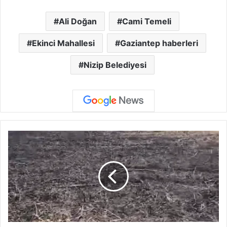
Ali Doğan
Cami Temeli
Ekinci Mahallesi
Gaziantep haberleri
Nizip Belediyesi
A
r
a
b
a
n
A
r
p