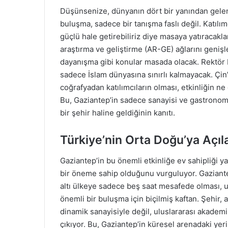
Düşünsenize, dünyanın dört bir yanından gele
buluşma, sadece bir tanışma faslı değil. Katılımc
güçlü hale getirebiliriz diye masaya yatıracakl
araştırma ve geliştirme (AR-GE) ağlarını geni
dayanışma gibi konular masada olacak. Rektör Pr
sadece İslam dünyasına sınırlı kalmayacak. Çin’
coğrafyadan katılımcıların olması, etkinliğin ne
Bu, Gaziantep’in sadece sanayisi ve gastronomi
bir şehir haline geldiğinin kanıtı.
Türkiye’nin Orta Doğu’ya Açıl
Gaziantep’in bu önemli etkinliğe ev sahipliği y
bir öneme sahip olduğunu vurguluyor. Gaziante
altı ülkeye sadece beş saat mesafede olması, ul
önemli bir buluşma için biçilmiş kaftan. Şehir, 
dinamik sanayisiyle değil, uluslararası akademi
çıkıyor. Bu, Gaziantep’in küresel arenadaki ye