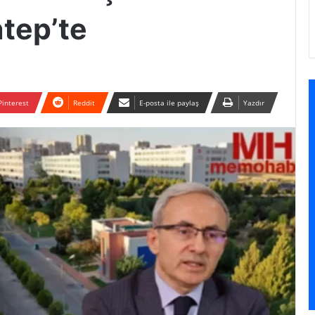
ntep’te
Pinterest
Reddit
E-posta ile paylaş
Yazdır