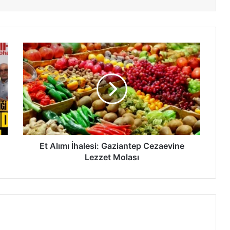
E
t
A
l
ı
m
ı
İ
h
a
Et Alımı İhalesi: Gaziantep Cezaevine
l
Lezzet Molası
e
s
i
:
G
a