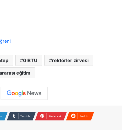
ğren!
ntep
GİBTÜ
rektörler zirvesi
ararası eğitim
In
Tumblr
Pinterest
Reddit