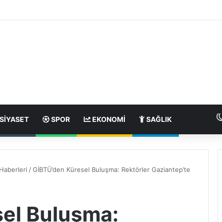
SIYASET
SPOR
EKONOMI
SAĞLIK
Haberleri
/
GİBTÜ’den Küresel Buluşma: Rektörler Gaziantep’te
el Buluşma: