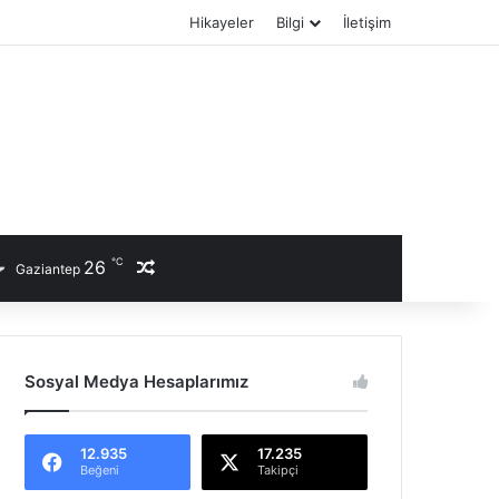
Hikayeler
Bilgi
İletişim
℃
26
Rastgele Haber
Gaziantep
Sosyal Medya Hesaplarımız
12.935
17.235
Beğeni
Takipçi