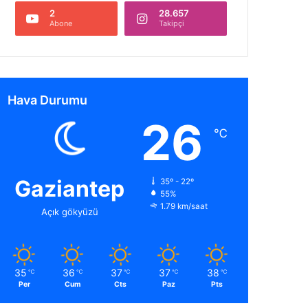
2
28.657
Abone
Takipçi
Hava Durumu
26
℃
Gaziantep
35º - 22º
55%
1.79 km/saat
Açık gökyüzü
35
36
37
37
38
℃
℃
℃
℃
℃
Per
Cum
Cts
Paz
Pts