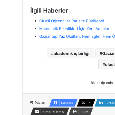
İlgili Haberler
GKV'li Öğrenciler Paris'te Büyülendi
Matematik Etkinlikleri İçin Yeni Adımlar
Gaziantep Yaz Okulları: Hem Eğlen Hem Ö
akademik iş birliği
Gazia
ulusl
Bizi takip edin
Paylaş
Facebook
X
Linked
E-posta ile paylaş
Yazdır