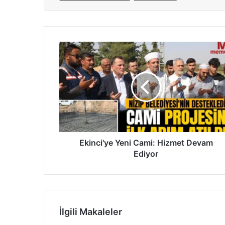
E
k
i
n
c
i
'
y
e
Y
Ekinci'ye Yeni Cami: Hizmet Devam
e
Ediyor
n
i
C
a
m
İlgili Makaleler
i