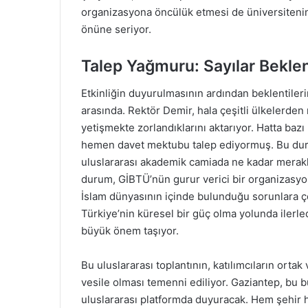
organizasyona öncülük etmesi de üniversitenin 
önüne seriyor.
Talep Yağmuru: Sayılar Beklent
Etkinliğin duyurulmasının ardından beklentilerin 
arasında. Rektör Demir, hala çeşitli ülkelerden r
yetişmekte zorlandıklarını aktarıyor. Hatta bazı
hemen davet mektubu talep ediyormuş. Bu durum
uluslararası akademik camiada ne kadar merakla 
durum, GİBTÜ’nün gurur verici bir organizasyon
İslam dünyasının içinde bulunduğu sorunlara ç
Türkiye’nin küresel bir güç olma yolunda ilerle
büyük önem taşıyor.
Bu uluslararası toplantının, katılımcıların orta
vesile olması temenni ediliyor. Gaziantep, bu 
uluslararası platformda duyuracak. Hem şehir h