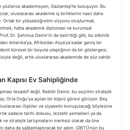
n yüzlerce akademisyen, Gaziantep’te buluşuyor. Bu
ılar, uluslararası akademik iş birliklerini nasıl daha
ar. Ortak bir yükseköğretim vizyonu oluşturmak,
şletmek, hatta akademik diplomasi ve kurumsal
of. Dr. Şehmus Demir’in de belirttiği gibi, bu etkinlik
den Amerika’ya, Afrika’dan Asya’ya kadar geniş bir
 denli küresel bir boyuta ulaştığının da bir göstergesi.
siyle değil, artık uluslararası akademide de söz sahibi
an Kapısı Ev Sahipliğinde
apması tesadüf değil. Rektör Demir, bu seçimin stratejik
p, Orta Doğu’ya açılan bir köprü görevi görüyor. Beş
uslararası ilişkiler ve siyasetin konuşulacağı böylesine
artık sadece tarihi dokusu, lezzetli yemekleri ya da
k ve stratejik tartışmaların merkezi olarak da öne
rini daha da sağlamlaştıracak bir adım. GİBTÜ’nün bu