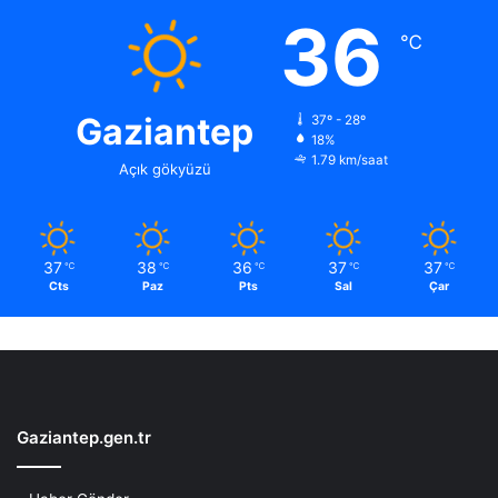
36
℃
Gaziantep
37º - 28º
18%
1.79 km/saat
Açık gökyüzü
37
38
36
37
37
℃
℃
℃
℃
℃
Cts
Paz
Pts
Sal
Çar
Gaziantep.gen.tr