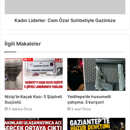
a
i
y
d
H
e
a
r
Kadın Liderler: Cem Özer Sohbetiyle Gazimize
t
l
t
e
ı
r
İlgili Makaleler
T
:
e
C
h
e
l
m
i
Ö
k
z
e
e
s
r
i
S
Nizip’te Kaçak Kazı: 5 Şüpheli
Yeditepe’de husumetli
o
Suçüstü
çatışma: 3 kurşun!
h
3 dakika Önce
3 saat Önce
b
e
t
i