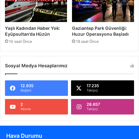
y
l
e
G
Yaşlı Kadından Haber Yok:
Gaziantep Park Güvenliği:
a
Eyüpsultan’da Hüzün
Huzur Operasyonu Başladı
z
10 saat Önce
18 saat Önce
i
m
i
z
Sosyal Medya Hesaplarımız
e
12.935
17.235
Beğeni
Takipçi
2
28.657
Abone
Takipçi
Hava Durumu