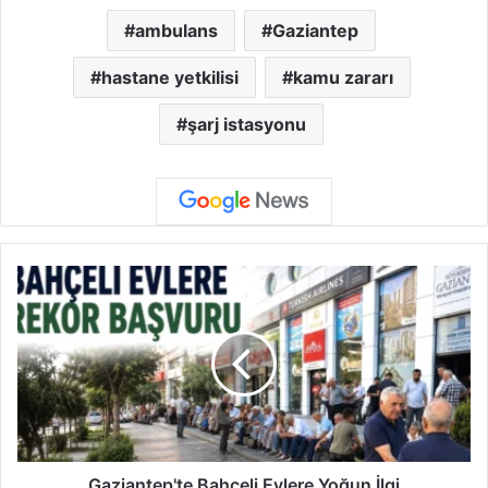
ambulans
Gaziantep
hastane yetkilisi
kamu zararı
şarj istasyonu
G
a
z
i
a
n
t
e
p
'
Gaziantep'te Bahçeli Evlere Yoğun İlgi