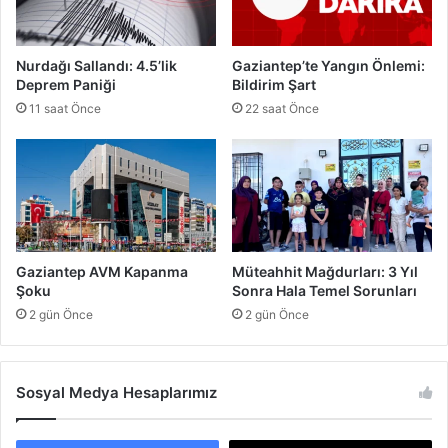
l
e
g
n
i
d
Nurdağı Sallandı: 4.5’lik
Gaziantep’te Yangın Önlemi:
i
Deprem Paniği
Bildirim Şart
:
11 saat Önce
22 saat Önce
G
a
z
i
a
n
t
e
Gaziantep AVM Kapanma
Müteahhit Mağdurları: 3 Yıl
p
Şoku
Sonra Hala Temel Sorunları
'
2 gün Önce
2 gün Önce
t
e
A
i
Sosyal Medya Hesaplarımız
l
e