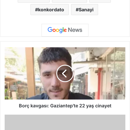
konkordato
Sanayi
B
o
r
ç
k
a
v
g
a
s
Borç kavgası: Gaziantep'te 22 yaş cinayet
ı
:
G
G
a
a
z