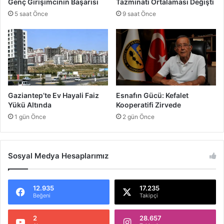
Genç Girişimcinin Başarısı
Tazminatı Ortalaması Değişti
t
t
5 saat Önce
9 saat Önce
:
Ç
o
c
u
k
l
a
Gaziantep’te Ev Hayali Faiz
Esnafın Gücü: Kefalet
r
Yükü Altında
Kooperatifi Zirvede
D
1 gün Önce
2 gün Önce
a
N
a
s
Sosyal Medya Hesaplarımız
i
b
i
12.935
17.235
n
Beğeni
Takipçi
i
A
2
28.657