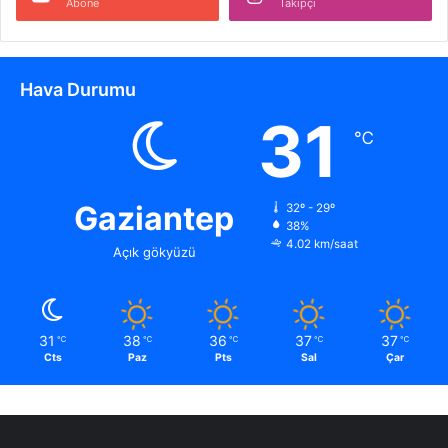
Abone
Takipçi
l
d
ı
Hava Durumu
31
℃
Gaziantep
32º - 29º
38%
4.02 km/saat
Açık gökyüzü
31
38
36
37
37
℃
℃
℃
℃
℃
Cts
Paz
Pts
Sal
Çar