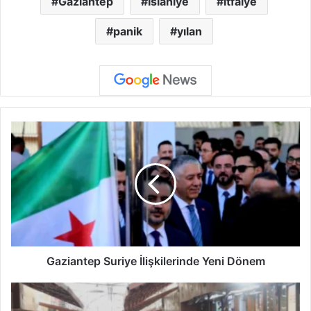
Gaziantep
İslahiye
itfaiye
panik
yılan
G
a
z
i
a
n
t
e
p
S
Gaziantep Suriye İlişkilerinde Yeni Dönem
u
r
H
i
i