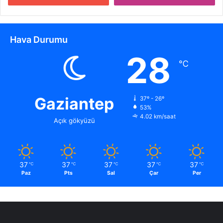
Hava Durumu
28
℃
Gaziantep
37º - 26º
53%
4.02 km/saat
Açık gökyüzü
37
37
37
37
37
℃
℃
℃
℃
℃
Paz
Pts
Sal
Çar
Per