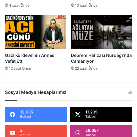
n
a
4 saat Önce
10 saat Önce
e
y
m
l
a
ş
ı
y
o
r
Gazi Kördeve’nin Annesi
Deprem Hafızası Nurdağı’nda
Vefat Etti
Canlanıyor
12 saat Önce
22 saat Önce
Sosyal Medya Hesaplarımız
12.935
17.235
Beğeni
Takipçi
2
28.657
Abone
Takipçi