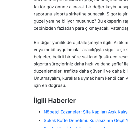
faktör göz önüne alınarak bir değer kaybı hesa
raporunu sigorta şirketine sunacak. Sigorta şi
güzel yanı ne biliyor musunuz? Bu eksperin rapo
cebinizden fazladan para çıkmayacak. Vatandaşı
Bir diğer yenilik de dijitalleşmeyle ilgili. Artık
veya mobil uygulamalar aracılığıyla sigorta şirk
belgeler, belirli bir süre saklandığı sürece res
sigorta süreçleriniz daha hızlı ve daha şeffaf i
düzenlemeler, trafikte daha güvenli ve daha bili
Unutmayalım, kurallara uymak hem kendi can v
için en doğrusu.
İlgili Haberler
Nöbetçi Eczaneler: Şifa Kapıları Açık Kalıy
Sokak Köfte Denetimi: Kuralsızlara Geçit 