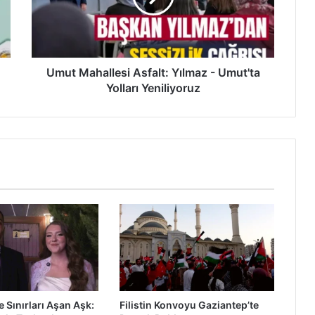
a
h
a
l
l
Umut Mahallesi Asfalt: Yılmaz - Umut'ta
e
Yolları Yeniliyoruz
s
i
A
s
f
a
l
t
:
Y
ı
l
m
a
e Sınırları Aşan Aşk:
Filistin Konvoyu Gaziantep’te
z