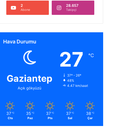
2
28.657
Abone
Takipçi
Hava Durumu
27
℃
Gaziantep
37º - 26º
48%
4.47 km/saat
Açık gökyüzü
37
35
37
37
38
℃
℃
℃
℃
℃
Cts
Paz
Pts
Sal
Çar