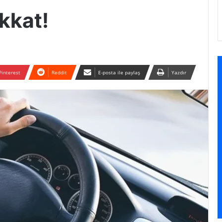
ikkat!
Pinterest
Reddit
E-posta ile paylaş
Yazdır