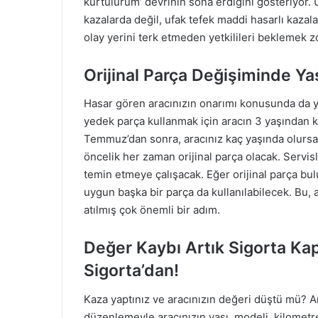
kurtulurum’ devrinin sona erdiğini gösteriyor.
kazalarda değil, ufak tefek maddi hasarlı kazal
olay yerini terk etmeden yetkilileri beklemek z
Orijinal Parça Değişiminde Yaş
Hasar gören aracınızın onarımı konusunda da y
yedek parça kullanmak için aracın 3 yaşından k
Temmuz’dan sonra, aracınız kaç yaşında olursa
öncelik her zaman orijinal parça olacak. Servisl
temin etmeye çalışacak. Eğer orijinal parça bu
uygun başka bir parça da kullanılabilecek. Bu, 
atılmış çok önemli bir adım.
Değer Kaybı Artık Sigorta Ka
Sigorta’dan!
Kaza yaptınız ve aracınızın değeri düştü mü? A
düzenlemeyle aracınızın yaşı, modeli, kilometre