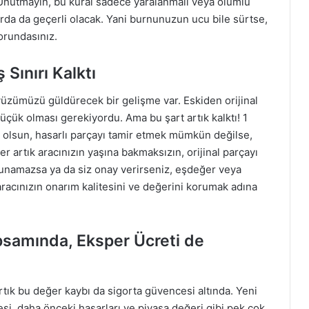
 Unutmayın, bu kural sadece yaralanmalı veya ölümlü
arda da geçerli olacak. Yani burnunuzun ucu bile sürtse,
orundasınız.
 Sınırı Kalktı
üzümüzü güldürecek bir gelişme var. Eskiden orijinal
üçük olması gerekiyordu. Ama bu şart artık kalktı! 1
 olsun, hasarlı parçayı tamir etmek mümkün değilse,
er artık aracınızın yaşına bakmaksızın, orijinal parçayı
lunamazsa ya da siz onay verirseniz, eşdeğer veya
aracınızın onarım kalitesini ve değerini korumak adına
psamında, Eksper Ücreti de
rtık bu değer kaybı da sigorta güvencesi altında. Yeni
si, daha önceki hasarları ve piyasa değeri gibi pek çok