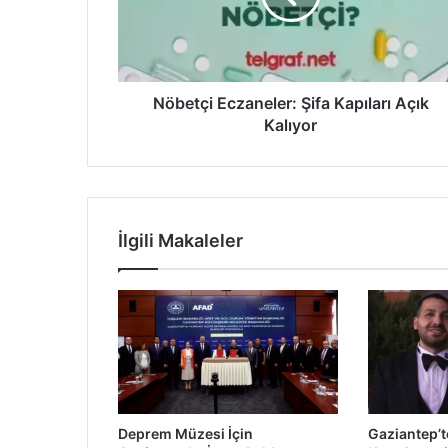
ç
i
E
c
z
Nöbetçi Eczaneler: Şifa Kapıları Açık
a
Kalıyor
n
e
l
e
r
İlgili Makaleler
:
Ş
i
f
a
K
a
p
ı
Deprem Müzesi İçin
Gaziantep’t
l