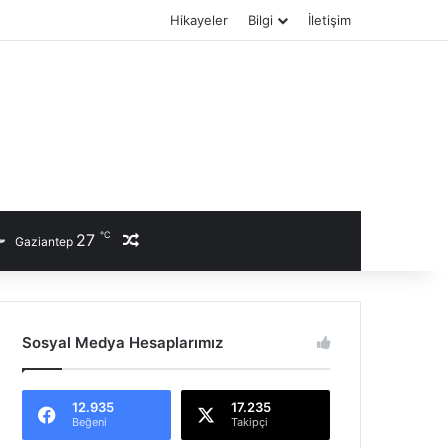
Hikayeler
Bilgi
İletişim
℃
27
Rastgele Haber
Gaziantep
Sosyal Medya Hesaplarımız
12.935
17.235
Beğeni
Takipçi