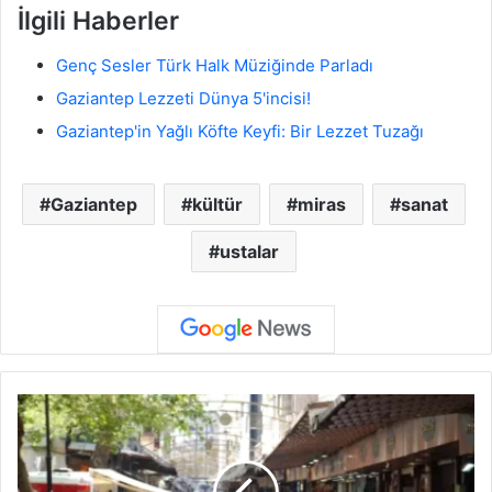
İlgili Haberler
Genç Sesler Türk Halk Müziğinde Parladı
Gaziantep Lezzeti Dünya 5'incisi!
Gaziantep'in Yağlı Köfte Keyfi: Bir Lezzet Tuzağı
Gaziantep
kültür
miras
sanat
ustalar
6
.
5
0