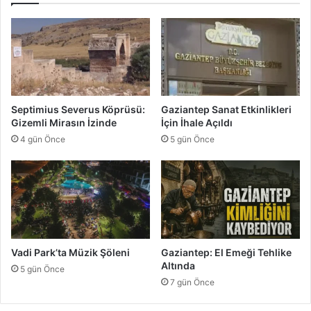
e
n
l
l
e
e
r
r
e
c
U
e
m
Y
Septimius Severus Köprüsü:
Gaziantep Sanat Etkinlikleri
u
ı
Gizemli Mirasın İzinde
İçin İhale Açıldı
t
l
4 gün Önce
5 gün Önce
l
ı
k
L
e
z
z
e
Vadi Park’ta Müzik Şöleni
Gaziantep: El Emeği Tehlike
t
Altında
5 gün Önce
S
7 gün Önce
ı
r