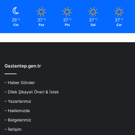
29
37
37
37
37
℃
℃
℃
℃
℃
Cts
Paz
Pts
Sal
Çar
Gaziantep.gen.tr
– Haber Gönder
– Dilek Şikayet Öneri & İstek
– Yazarlarımız
– Hakkımızda
– Belgelerimiz
– İletişim