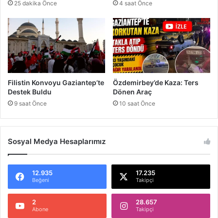
25 dakika Önce
4 saat Önce
l
a
r
ı
G
ü
z
e
Filistin Konvoyu Gaziantep’te
Özdemirbey’de Kaza: Ters
l
Destek Buldu
Dönen Araç
l
9 saat Önce
10 saat Önce
i
k
t
e
Sosyal Medya Hesaplarımız
İ
s
v
12.935
17.235
i
Beğeni
Takipçi
ç
r
2
28.657
Abone
Takipçi
e