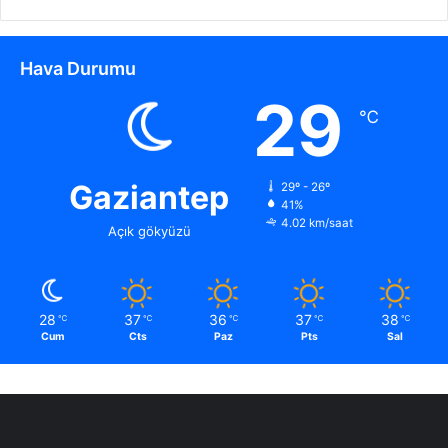
'
y
i
Hava Durumu
A
r
29
.
℃
.
.
Gaziantep
29º - 26º
41%
4.02 km/saat
Açık gökyüzü
28
37
36
37
38
℃
℃
℃
℃
℃
Cum
Cts
Paz
Pts
Sal