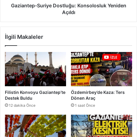
s
-
Gaziantep-Suriye Dostluğu: Konsolosluk Yeniden
i
S
Açıldı
Ç
u
ö
r
k
i
İlgili Makaleler
e
y
r
e
t
D
i
o
l
s
d
t
i
l
u
ğ
Filistin Konvoyu Gaziantep’te
Özdemirbey’de Kaza: Ters
u
Destek Buldu
Dönen Araç
:
12 dakika Önce
1 saat Önce
K
o
n
s
o