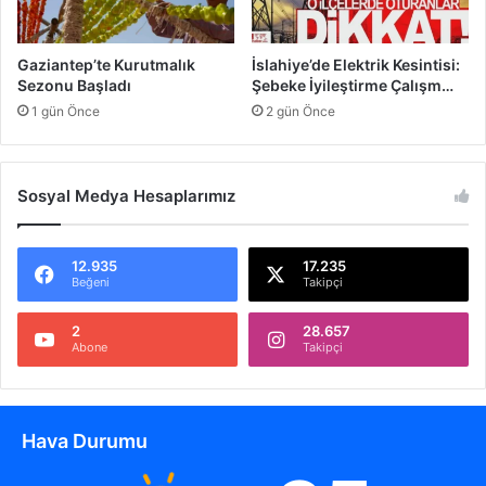
l
o
s
Gaziantep’te Kurutmalık
İslahiye’de Elektrik Kesintisi:
l
Sezonu Başladı
Şebeke İyileştirme Çalışm…
u
1 gün Önce
2 gün Önce
k
Y
e
n
Sosyal Medya Hesaplarımız
i
d
e
12.935
17.235
n
Beğeni
Takipçi
A
ç
2
28.657
Abone
Takipçi
ı
l
d
ı
Hava Durumu