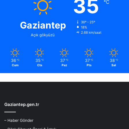
35
℃
Gaziantep
36º - 25º
18%
2.68 km/saat
Açık gökyüzü
36
35
37
37
38
℃
℃
℃
℃
℃
Cum
Cts
Paz
Pts
Sal
Gaziantep.gen.tr
– Haber Gönder